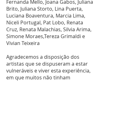
Fernanda Mello, Joana Gabos, Juliana
Brito, Juliana Storto, Lina Puerta,
Luciana Boaventura, Marcia Lima,
Niceli Portugal, Pat Lobo, Renata
Cruz, Renata Malachias, Silvia Arima,
Simone Moraes,Tereza Grimaldi e
Vivian Teixeira
Agradecemos a disposição dos
artistas que se dispuseram a estar
vulneráveis e viver esta experiência,
em que muitos não tinham
familiaridade e não se sentiam
confortáveis manuseando.
Agradecemos a argila e aos lugares
de onde esta matéria foi extraída
por nos oferecer essa possibilidade
de conexão.
Agradecemos a casa
Contemporânea por ser este espaço
onde pudemos construir a casa