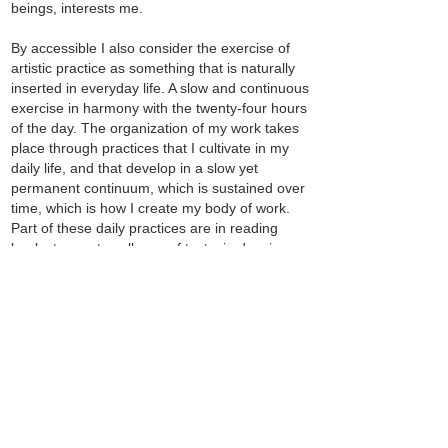
beings, interests me.
By accessible I also consider the exercise of
artistic practice as something that is naturally
inserted in everyday life. A slow and continuous
exercise in harmony with the twenty-four hours
of the day. The organization of my work takes
place through practices that I cultivate in my
daily life, and that develop in a slow yet
permanent continuum, which is sustained over
time, which is how I create my body of work.
Part of these daily practices are in reading
books to create collages of texts, in drawing
with what is around me, in listening the reports
that are shared with me in during my
collaborative projects, in meetings with groups
that I coordinate as an artist-educator and
mentor, and even in accompanying the growth
of the plants I live with. Is part of my work to
synchronize my artistic practice with the quality
of time of the life that's how I seek to live.